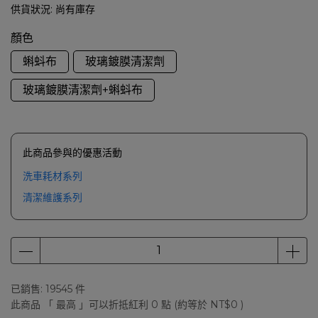
供貨狀況:
尚有庫存
顏色
蝌蚪布
玻璃鍍膜清潔劑
玻璃鍍膜清潔劑+蝌蚪布
此商品參與的優惠活動
洗車耗材系列
清潔維護系列
已銷售: 19545 件
此商品 「 最高 」可以折抵紅利
0
點 (約等於
NT$0
)