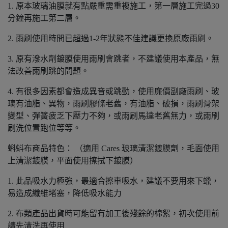
1. 原本玻璃油膜就有點嚴重需重複施工，第一層施工完過30
分鐘再施工第二層。
2. 雨刷使用時間已超過1-2年狀態不佳建議更換原廠雨刷。
3. 原有潑水劑鍍膜使用雨刷會跳者，不建議使用本產品，無
法改善雨刷跳的問題。
4. 有很多因素都會造成異音或跳動，使用廉價副廠雨刷、玻
璃有油脂、異物，雨刷膠條老舊，有油脂、破損，雨刷骨架
變型、彈簧疲乏下壓力不夠，或雨刷馬達老舊無力，或雨刷
刷洗位置跑位等等。
蝌蚪布商品特色： （適用 Cares 玻璃清潔鍍膜劑，毛面使用
上清潔鍍膜，平面使用擦拭下鍍膜）
1. 此品吸水力極強，最適合擦車吸水，建議不要用來下蠟，
易造成纖維堵塞，降低吸水能力
2. 布類產品出貨時可能留有加工後殘餘的棉絮，初次使用前
請先清洗再使用