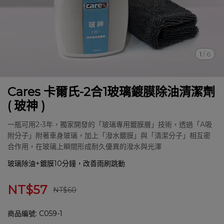
1
/
6
Cares 卡爾氏-2合1玻璃鍍膜除油清潔劑
( 玻神 )
一瓶可用2-3年，獨家開發的「玻璃專用鍍膜層」技術，透過「A吸
附分子」附著車身玻璃，加上「潑水鍍膜」與「清潔分子」相互密
合作用，在玻璃上瞬間形成耐久優異的潑水與光澤
玻璃除油+鍍膜10分鐘，改善雨刷跳動
NT$57
NT$60
商品編號:
C059-1