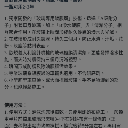
針對台灣氣候研發、測試、檢驗、製造
一瓶可用2~3年
1. 獨家開發的「玻璃專用鍍膜層」技術，透過「A吸附分
子」附著車身玻璃，加上「B潑水鍍膜」與「清潔分子」相
互密合作用，在玻璃上瞬間形成耐久優異的潑水與光澤。
2. 在玻璃形成耐久鍍膜，持久二個月，防止水漬、汙垢、花
粉、灰塵等黏附表面。
3. 歐規義大利設計噴槍的玻璃鍍膜清潔劑，更能發揮潑水性
能，雨天時持續保持三個月清晰視野。
4. 瞬間形成防護及除油膜髒污效果。
5. 專業玻璃系鍍膜過的車輛也適用，不含研磨劑。
6. 小型廂型車車頂、或大面擋風玻璃、手不易噴灑到的部
分，也能輕鬆施工。
使用方法：
1. 使用方式：泡沫洗完後擦乾，只能用蝌蚪布施工，一般轎
車半片前擋風玻璃只需噴3-4下在蝌蚪布有一條條的（正
面）去稍微出點力均勻擦拭，擦完後待5分鐘左右，再用背